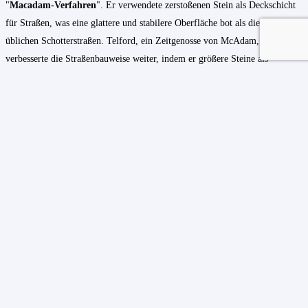
"
Macadam-Verfahren
". Er verwendete zerstoßenen Stein als Deckschicht
für Straßen, was eine glattere und stabilere Oberfläche bot als die bis dahin
üblichen Schotterstraßen. Telford, ein Zeitgenosse von McAdam,
verbesserte die Straßenbauweise weiter, indem er größere Steine als
Fundament verwendete, was zu noch haltbareren Straßen führte.
Der Einsatz von
Asphalt
begann Ende des 19. Jahrhunderts und setzte sich
im 20. Jahrhundert weltweit durch. Asphalt erwies sich als ideales Material
für stark befahrene Straßen, da es wetterbeständig und langlebig ist. Der
Ausbau von Straßennetzen beschleunigte sich insbesondere in den
Industrieländern
, um dem wachsenden
Automobilverkehr
gerecht zu
werden.
Der moderne Straßenbau: Effizienz, Sicherheit
und Nachhaltigkeit
Im 20. und 21. Jahrhundert hat sich der Straßenbau weiterentwickelt, um
den Anforderungen einer globalisierten und vernetzten Welt gerecht zu
werden. Der Bau von
Autobahnen
,
Schnellstraßen
und komplexen