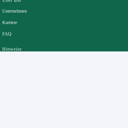
Über uns
Unternehmen
Karriere
FAQ
Hinweise
Impressum
Datenschutz
Cookie-Richtlinie
Wir sind Ihr Partner im Tiefbau – zuverlässig und kompetent. Bei Fragen
sind wir jederzeit für Sie da.
Kontakt